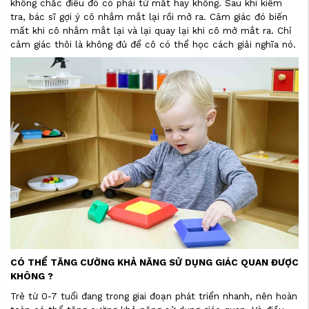
không chắc điều đó có phải từ mắt hay không. Sau khi kiểm
tra, bác sĩ gợi ý cô nhắm mắt lại rồi mở ra. Cảm giác đó biến
mất khi cô nhắm mắt lại và lại quay lại khi cô mở mắt ra. Chỉ
cảm giác thôi là không đủ để cô có thể học cách giải nghĩa nó.
CÓ THỂ TĂNG CƯỜNG KHẢ NĂNG SỬ DỤNG GIÁC QUAN ĐƯỢC
KHÔNG ?
Trẻ từ 0-7 tuổi đang trong giai đoạn phát triển nhanh, nên hoàn