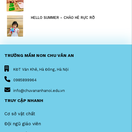
HELLO SUMMER – CHÀO HÈ RỰC RỠ
TRƯỜNG MẦM NON CHU VĂN AN
KĐT Văn Khê, Hà Đông, Hà Nội
0985899964
info@chuvananhanoi.edu.vn
TRUY CẬP NHANH
Cơ sở vật chất
Đội ngũ giáo viên