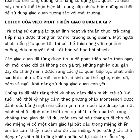
toàn có thể tăng cường khả năng sử dụng giác quan. Và điều
này chỉ có thể thực hiện khi cung cấp nhiều hơn những cơ hội
để sử dụng giác quan tương tác với môi trường.
LỢI ÍCH CỦA VIỆC PHÁT TRIỂN GIÁC QUAN LÀ GÌ ?
Trẻ càng sử dụng giác quan linh hoạt và thuần thục, trẻ càng
tiếp nhận được thông tin từ môi trường xung quanh. Một người
phát triển giác quan tốt thì có thể thích ứng với mọi tình
huống, đưa ra quyết định tốt hơn và học hỏi nhanh
Các giác quan đã từng được tin là đã phát triển hoàn toàn ngay
khi mới chào đời đã không còn giá trị. Những nghiên cứu gần
đây đã chứng minh được rằng các giác quan tiếp tục phát triển
sau khi sinh ra. Dù một em bé sơ sinh có thể nghe, nhìn, sờ,
nếm và ngửi, khả năng sử dụng giác quan còn yếu.
Chúng ta đã biết rằng thời kỳ nhạy cảm diễn ra khi trẻ từ 0-6
tuổi. Mỗi thời kỳ nhạy cảm theo phương pháp Montessori được
đánh dấu bằng một nhu cầu mạnh mẽ muốn lặp đi lặp lại một
hành vi nhất định cần thiết cho sự phát triển của trẻ trong
khoảng thời gian đó. Ví dụ, một em bé sáu tháng tuổi cho đồ
vào miệng vì có một cảm giác lại bắt đầu trong miệng khiến
em bé cảm thấy muốn cho đồ vào miệng. Việc tương tác chủ
động này với môi trường khiến nướu và lợi của trẻ sẵn sàng