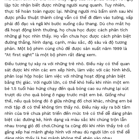
lập tức nhận biết được những người xung quanh. Tuy nhiên,
thực tế hoàn toàn ngược lại. Những người mù bẩm sinh sau khi
được phẫu thuật thành công vẫn có thể đi đâm vào tường, vấp
phải đồ đạc và ngã khi bước xuống cầu thang. Dù cho mắt họ
đã hoạt động bình thường, họ chưa học được cách phân tích
những gì học nhìn thấy. Họ vẫn chưa học được cách phân biệt
đường thẳng, hình dạng, cạnh, màu sắc, độ sâu và độ tương
phản. Một bộ phim cùng chủ đề được sản xuất năm 1999 là
“At first sight” là một bộ phim rất đáng xem.
Điều tương tự xảy ra với những trẻ nhỏ. Điều này có thể quan
sát được khi nhìn các em xếp hình, làm việc với các hình khối,
phân loại hộp hoặc làm việc với những hoạt động phân biệt
bằng thị giác. Với người lớn, có thể khó hiểu khi nhìn một em
bé 1.5 tuổi hào hứng chạy đến quả bóng cao su nhưng lại sút
trượt dù cho quả bóng ở ngay trước mặt em bé. Giống như
thế, nếu quả bóng đó ở giữa những đồ chơi khác, những em bé
mới tập đi có thể không tìm thấy nó. Điều này xảy ra bởi tầm
nhìn của trẻ chưa phát triển đến mức trẻ có thể dễ dàng phân
biệt các đường kẻ, hình dạng và màu sắc khi chúng trộn lẫn
nhau trong giỏ đồ chơi.Chúng ta cũng đôi khi nhìn thấy trẻ cố
gắng xếp hai mảnh ghép hình với nhau dù người lớn có thể dễ
dàng nhìn thấy là hai mảnh không thể ghép vào nhau.