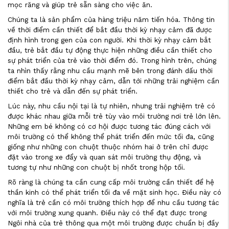
mọc răng và giúp trẻ sẵn sàng cho việc ăn.
Chúng ta là sản phẩm của hàng triệu năm tiến hóa. Thông tin
về thời điểm cần thiết để bắt đầu thời kỳ nhạy cảm đã được
định hình trong gen của con người. Khi thời kỳ nhạy cảm bắt
đầu, trẻ bắt đầu tự động thực hiện những điều cần thiết cho
sự phát triển của trẻ vào thời điểm đó. Trong hình trên, chúng
ta nhìn thấy rằng nhu cầu mạnh mẽ bên trong đánh dấu thời
điểm bắt đầu thời kỳ nhạy cảm, dẫn tới những trải nghiệm cần
thiết cho trẻ và dẫn đến sự phát triển.
Lúc này, nhu cầu nội tại là tự nhiên, nhưng trải nghiệm trẻ có
được khác nhau giữa mỗi trẻ tùy vào môi trường nơi trẻ lớn lên.
Những em bé không có cơ hội được tương tác đúng cách với
môi trường có thể không thể phát triển đến mức tối đa, cũng
giống như những con chuột thuộc nhóm hai ở trên chỉ được
đặt vào trong xe đẩy và quan sát môi trường thụ động, và
tương tự như những con chuột bị nhốt trong hộp tối.
Rõ ràng là chúng ta cần cung cấp môi trường cần thiết để hệ
thần kinh có thể phát triển tối đa về mặt sinh học. Điều này có
nghĩa là trẻ cần có môi trường thích hợp để nhu cầu tương tác
với môi trường xung quanh. Điều này có thể đạt được trong
Ngôi nhà của trẻ thông qua một môi trường được chuẩn bị đầy