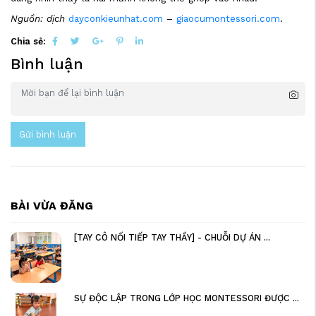
Nguồn: dịch
dayconkieunhat.com
–
giaocumontessori.com
.
Chia sẻ:
Bình luận
Gửi bình luận
BÀI VỪA ĐĂNG
[TAY CÔ NỐI TIẾP TAY THẦY] - CHUỖI DỰ ÁN ...
SỰ ĐỘC LẬP TRONG LỚP HỌC MONTESSORI ĐƯỢC ...