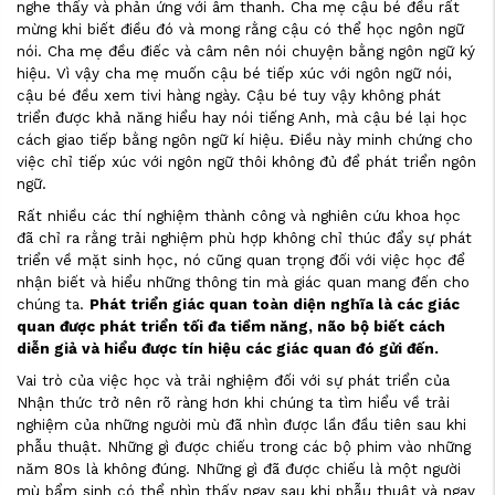
nghe thấy và phản ứng với âm thanh. Cha mẹ cậu bé đều rất
mừng khi biết điều đó và mong rằng cậu có thể học ngôn ngữ
nói. Cha mẹ đều điếc và câm nên nói chuyện bằng ngôn ngữ ký
hiệu. Vì vậy cha mẹ muốn cậu bé tiếp xúc với ngôn ngữ nói,
cậu bé đều xem tivi hàng ngày. Cậu bé tuy vậy không phát
triển được khả năng hiểu hay nói tiếng Anh, mà cậu bé lại học
cách giao tiếp bằng ngôn ngữ kí hiệu. Điều này minh chứng cho
việc chỉ tiếp xúc với ngôn ngữ thôi không đủ để phát triển ngôn
ngữ.
Rất nhiều các thí nghiệm thành công và nghiên cứu khoa học
đã chỉ ra rằng trải nghiệm phù hợp không chỉ thúc đẩy sự phát
triển về mặt sinh học, nó cũng quan trọng đối với việc học để
nhận biết và hiểu những thông tin mà giác quan mang đến cho
chúng ta.
Phát triển giác quan toàn diện nghĩa là các giác
quan được phát triển tối đa tiềm năng, não bộ biết cách
diễn giả và hiểu được tín hiệu các giác quan đó gửi đến.
Vai trò của việc học và trải nghiệm đối với sự phát triển của
Nhận thức trở nên rõ ràng hơn khi chúng ta tìm hiểu về trải
nghiệm của những người mù đã nhìn được lần đầu tiên sau khi
phẫu thuật. Những gì được chiếu trong các bộ phim vào những
năm 80s là không đúng. Những gì đã được chiếu là một người
mù bẩm sinh có thể nhìn thấy ngay sau khi phẫu thuật và ngay