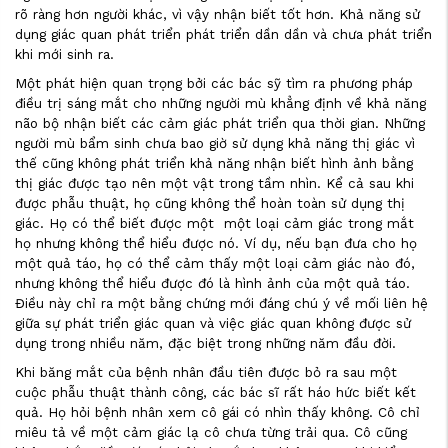
rõ ràng hơn người khác, vì vậy nhận biết tốt hơn. Khả năng sử
dụng giác quan phát triển phát triển dần dần và chưa phát triển
khi mới sinh ra.
Một phát hiện quan trọng bởi các bác sỹ tìm ra phương pháp
điều trị sáng mắt cho những người mù khẳng định về khả năng
não bộ nhận biết các cảm giác phát triển qua thời gian. Những
người mù bẩm sinh chưa bao giờ sử dụng khả năng thị giác vì
thế cũng không phát triển khả năng nhận biết hình ảnh bằng
thị giác được tạo nên một vật trong tầm nhìn. Kể cả sau khi
được phẫu thuật, họ cũng không thể hoàn toàn sử dụng thị
giác. Họ có thể biết được một một loại cảm giác trong mắt
họ nhưng không thể hiểu được nó. Ví dụ, nếu bạn đưa cho họ
một quả táo, họ có thể cảm thấy một loại cảm giác nào đó,
nhưng không thể hiểu được đó là hình ảnh của một quả táo.
Điều này chỉ ra một bằng chứng mới đáng chú ý về mối liên hệ
giữa sự phát triển giác quan và việc giác quan không được sử
dụng trong nhiều năm, đặc biệt trong những năm đầu đời.
Khi băng mắt của bệnh nhân đầu tiên được bỏ ra sau một
cuộc phẫu thuật thành công, các bác sĩ rất háo hức biết kết
quả. Họ hỏi bệnh nhân xem cô gái có nhìn thấy không. Cô chỉ
miêu tả về một cảm giác lạ cô chưa từng trải qua. Cô cũng