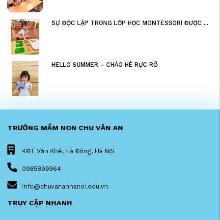
SỰ ĐỘC LẬP TRONG LỚP HỌC MONTESSORI ĐƯỢC ...
HELLO SUMMER – CHÀO HÈ RỰC RỠ
TRƯỜNG MẦM NON CHU VĂN AN
KĐT Văn Khê, Hà Đông, Hà Nội
0985899964
info@chuvananhanoi.edu.vn
TRUY CẬP NHANH