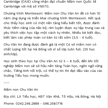
Cambridge (CAIE) công nhận đạt chuẩn Mầm non Quốc tế
Cambridge với mã số VN570.
Chương trình Montessori: Mầm non Chu Văn An đã có hơn 10
năm ứng dụng và triển khai chương trình Montessori. Kết quả
cho thấy học sinh có một nền tảng hiểu biết tốt, được đánh
thức tiềm năng của não bộ, rèn luyện được sự tập trung cao và
yêu thích việc học tập một cách tự nhiên. Nhiều bé biết đọc,
biết làm các phép toán cơ bản từ rất sớm (3,5 - 4 tuổi).
Chu Văn An đang được đánh giá là một Cơ sở mầm non có
chất lượng tốt tại Hà Đông với sĩ số lớp luôn full. (25 học
sinh/lớp).
Học sinh theo học tại Chu Văn An từ 3 – 6 tuổi, đến khi tốt
nghiệp Mầm non sẽ sở hữu nền tảng Toán học, ngôn ngữ vững
chắc, Tiếng Anh nổi trội, có thể tự tin thi đạt đầu vào của các
trường Tiểu học mong muốn.
----
Mầm non Chu Văn An
Địa chỉ: Lô Tiểu học, KĐT Văn Khê, Tố Hữu, Hà Đông, Hà Nội
Phone: 0242.246.2889 - 096.258.1716