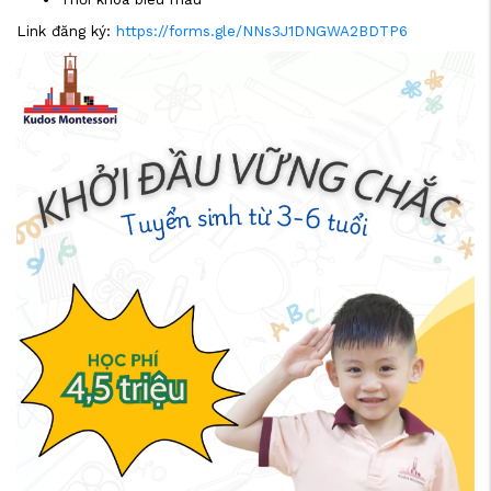
Link đăng ký:
https://forms.gle/NNs3J1DNGWA2BDTP6