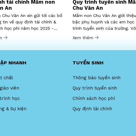
nh tài chính Mầm non
Quy trình tuyển sinh M
n An
Chu Văn An
Chu Văn An xin gửi tới các bố
Mầm non Chu Văn An giới thiệu
 tin về quy định tài chính &
bậc phụ huynh và các em học 
ch học phí năm học 2025 -
trình tuyển sinh của trường. Vớ
trình này, chúng tôi mong rằng
êm
Xem thêm
được sự tin tưởng, hài lòng tố
phụ huynh và người học. Quy ..
CẬP NHANH
TUYỂN SINH
t chất
Thông báo tuyển sinh
giáo viên
Quy trình tuyển sinh
trình học
Chính sách học phí
ng & Sự kiện
Quy định tài chính