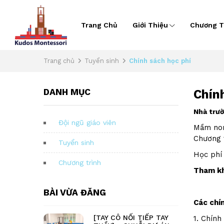
Trang Chủ
Giới Thiệu
Chương T
Trang chủ
Tuyển sinh
Chính sách học phí
DANH MỤC
Chín
Nhà trườ
Đội ngũ giáo viên
Mầm non
Chương 
Tuyển sinh
Học phí
Chương trình
Tham kh
BÀI VỪA ĐĂNG
Các chín
[TAY CÔ NỐI TIẾP TAY
1. Chính