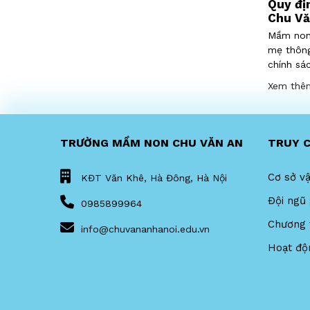
ầm non
Thông báo Tuyển sinh năm
Quy đị
học 2025 - 2026
Chu Vă
tới các
Mầm non Chu Văn An Hà Đông thông
Mầm non 
inh quy
báo chính thức mở đăng ký tuyển sinh
mẹ thông
i quy
năm học 2025- 2026: chỉ tiêu, đối
chính sá
sẽ tạo
tượng tuyển sinh, cách thức tuyển
2026.
Xem thêm
Xem th
 nhất từ
sinh.
TRƯỜNG MẦM NON CHU VĂN AN
TRUY 
Cơ sở vậ
KĐT Văn Khê, Hà Đông, Hà Nội
Đội ngũ 
0985899964
Chương 
info@chuvananhanoi.edu.vn
Hoạt độ