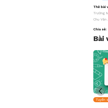
Thẻ bài v
Trường 
Chu Văn 
Chia sẻ:
Bài 
Tuyển sinh
Tuyển s