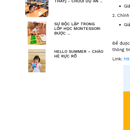
THẦY] - CHUỖI DỰ ÁN ...
Gi
2. Chín
SỰ ĐỘC LẬP TRONG
Gi
LỚP HỌC MONTESSORI
ĐƯỢC ...
Để được 
thông ti
HELLO SUMMER – CHÀO
HÈ RỰC RỠ
Link:
ht