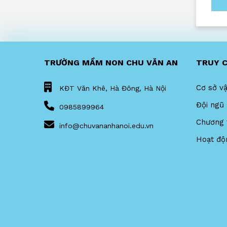
TRƯỜNG MẦM NON CHU VĂN AN
TRUY 
Cơ sở vậ
KĐT Văn Khê, Hà Đông, Hà Nội
Đội ngũ 
0985899964
Chương 
info@chuvananhanoi.edu.vn
Hoạt độ