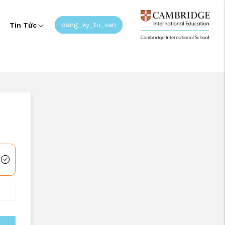
dang_ky_tu_van
Tin Tức