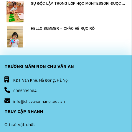
SỰ ĐỘC LẬP TRONG LỚP HỌC MONTESSORI ĐƯỢC ...
HELLO SUMMER – CHÀO HÈ RỰC RỠ
TRƯỜNG MẦM NON CHU VĂN AN
KĐT Văn Khê, Hà Đông, Hà Nội
0985899964
info@chuvananhanoi.edu.vn
TRUY CẬP NHANH
Cơ sở vật chất