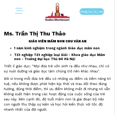
dang_ky_tu_van
Ms. Trần Thị Thu Thảo
GIÁO VIÊN MẦM NON CHU VĂN AN
1 năm kinh nghiệm trong ngành Giáo dục mầm non
Tốt nghiệp Tốt nghiệp loại Giỏi - Khoa giáo dục Mầm
non - Trường Đại học Thủ Đô Hà Nội
Triết lí giáo dục: “Mọi đứa trẻ vốn sinh ra đều như nhau, chỉ có
sự nuôi dưỡng và giáo dục làm chúng trở nên khác nhau".
Bởi vì trong mỗi đứa trẻ đều có những ưu điểm và tiềm năng trí
tuệ, nếu không được phát hiện kịp thời và trau dồi theo đúng
hướng, đúng thời điểm, thì ưu điểm không mất đi nhưng nó vẫn
không xuất hiện trong các hoạt động của cuộc sống của trẻ
sau này. Bên cạnh đó, độ tuổi mầm non là giai đoạn bộ não
con người thu thập sự kiện và học hỏi kiến thức với tốc độ
nhanh nhất của đời người.